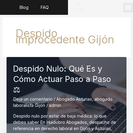
Ir
Blog
FAQ
al
contenido
Dere
Segur
Serv
Dere
Despido
improcedente Gijón
Despido Nulo: Qué Es y
Cómo Actuar Paso a Paso
⚖️
Deja un comentario
/
Abogado Asturias
,
abogado
laboralista Gijón
/
admin
Despido nulo por estar de baja médica: lo que
debes saber En Huidobro Abogados, despacho de
referencia en derecho laboral en Gijón y Asturias,