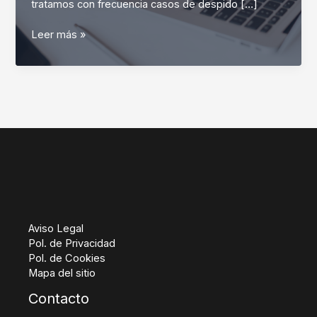
tratamos con frecuencia casos de despido […]
Despido
Leer más »
Nulo:
Qué
Es
y
Cómo
Actuar
Paso
a
Paso
⚖️
Aviso Legal
Pol. de Privacidad
Pol. de Cookies
Mapa del sitio
Contacto