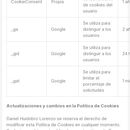
CookieConsent
Propia
1 a
de cookies del
usuario
Se utiliza para
_ga
Google
distinguir a los
2 a
usuarios
Se utiliza para
_gid
Google
distinguir a los
24 
usuarios
Se utiliza para
limitar el
_gat
Google
1 m
porcentaje de
solicitudes
Actualizaciones y cambios en la Política de Cookies
Daniel Huidobro Lorenzo se reserva el derecho de
modificar esta Política de Cookies en cualquier momento.