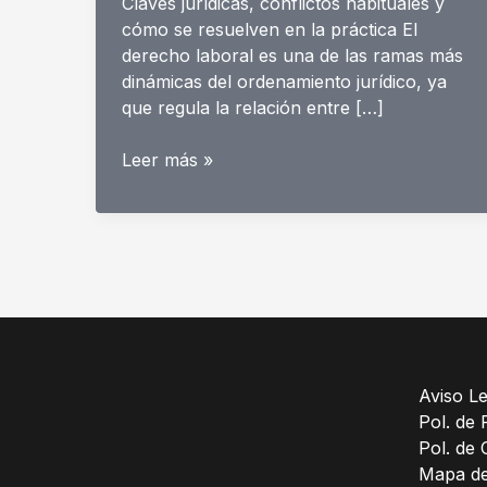
Claves jurídicas, conflictos habituales y
cómo se resuelven en la práctica El
derecho laboral es una de las ramas más
dinámicas del ordenamiento jurídico, ya
que regula la relación entre […]
El
Leer más »
papel
del
derecho
laboral
en
la
protección
del
trabajador
Aviso Le
en
Pol. de 
España
Pol. de 
Mapa del