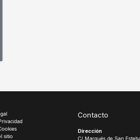
gal
Contacto
Privacidad
Cookies
Dirección
 sitio
C/ Marqués de San Esteba