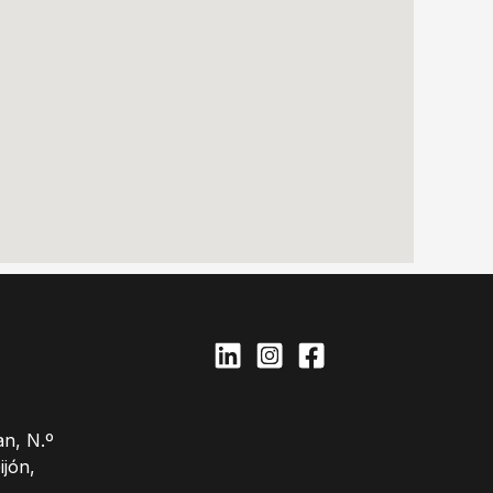
n, N.º
ijón,