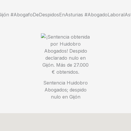
jón #AbogafoDeDespidosEnAsturias #AbogadoLaboralAst
Sentencia Huidobro
Abogados; despido
nulo en Gijón