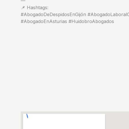
—
📌 Hashtags:
#AbogadoDeDespidosEnGijón #AbogadoLaboralGi
#AbogadoEnAsturias #HuidobroAbogados