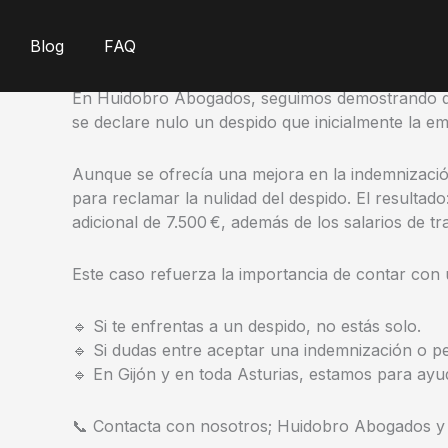
Ir
✅ Despido inicialmente improcedente declarado des
al
Blog
Huidobro Lorenzo, director de Huidobro Abogad
FAQ
contenido
En Huidobro Abogados, seguimos demostrando que
se declare nulo un despido que inicialmente la em
Aunque se ofrecía una mejora en la indemnización,
para reclamar la nulidad del despido. El result
adicional de 7.500 €, además de los salarios de tr
Este caso refuerza la importancia de contar con u
🔹 Si te enfrentas a un despido, no estás solo.
🔹 Si dudas entre aceptar una indemnización o p
🔹 En Gijón y en toda Asturias, estamos para ayu
📞 Contacta con nosotros; Huidobro Abogados y 