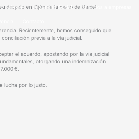
 su despido en Gijón de la mano de Daniel
o Laboral
Seguridad Social
Servicios a empresas
vencia
Contacto
ferencia. Recientemente, hemos conseguido que
nciliación previa a la vía judicial.
eptar el acuerdo, apostando por la vía judicial
s fundamentales, otorgando una indemnización
27.000 €.
 lucha por lo justo.