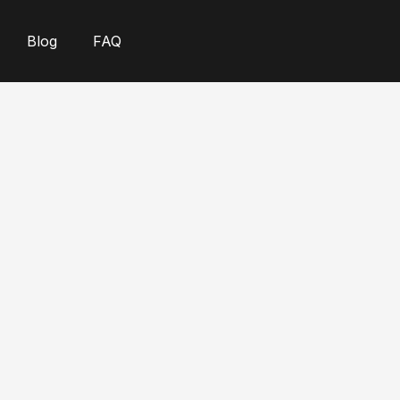
Ir
al
Blog
FAQ
contenido